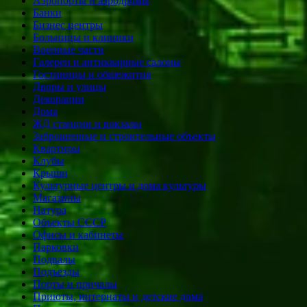
Аэропорты и аэродромы
Банки
Бизнес центры
Больницы и клиники
Военные части
Галереи и антикварные салоны
Гостиницы и общежития
Дворы и улицы
Декорации
Дома
ЖД станции и вокзалы
Заброшенные и строительные объекты
Квартиры
Клубы
Крыши
Культурные центры и дома культуры
Магазины
Натура
Объекты СССР
Офисы и кабинеты
Парковки
Подвалы
Подъезды
Порты и причалы
Приюты, интернаты и детские дома