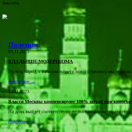
Заказать
Полезное
03.11.2025
КЛАДБИЩЕ МОДЕРНИЗМА
Ну что, народ, с началом нашего нового проекта мы решили,
подробнее →
22.11.2023
Власти Москвы компенсируют 100% затрат при киносъем
На днях выйдет соответствующее постановление правительс
подробнее →