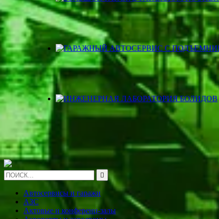

Автосервисы и гаражи
АЗС
Актовые и конференц-залы