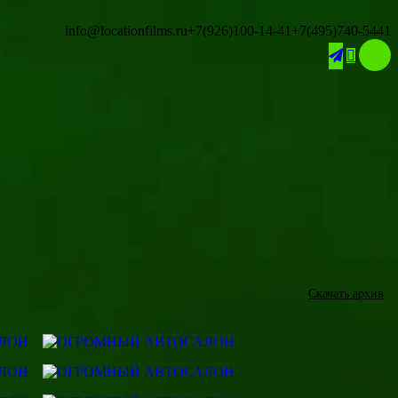
info@locationfilms.ru
+7(926)100-14-41
+7(495)740-5441

Скачать архив