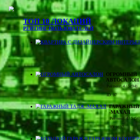
ТОП 10 ЛОКАЦИЙ
РЕЙТИНГ ПОЛЬЗОВАТЕЛЕЙ
ОГРОМНЫЙ
АВТОСАЛОН
Рейтинг:
4
/ 5 (
94
)
ID: 97
ГАРАЖНЫЙ
-МАХАЛ
Рейтинг:
4
/ 5 (
56
ID: 9137