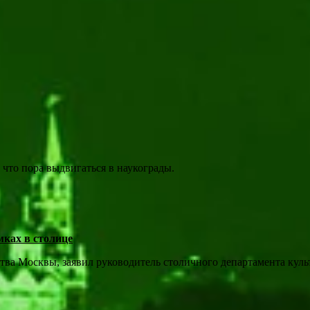
 что пора выдвигаться в наукограды.
ках в столице
тва Москвы, заявил руководитель столичного департамента кул