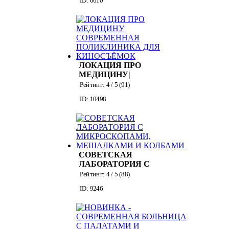
И БОЛЬШИМ
БАССЕЙНОМ
(ПАЛАТЫ,
КОРИДОРЫ, ВИП
ПАЛАТЫ) БУДНИ
И ВЫХОДНЫЕ
ЛОКАЦИЯ ПРО
МЕДИЦИНУ|
СОВРЕМЕННАЯ
Рейтинг:
4
/ 5 (
91
)
ПОЛИКЛИНИКА
ID: 10498
ДЛЯ
КИНОСЪЁМОК
СОВЕТСКАЯ
ЛАБОРАТОРИЯ С
МИКРОСКОПАМИ,
Рейтинг:
4
/ 5 (
88
)
МЕШАЛКАМИ И
ID: 9246
КОЛБАМИ