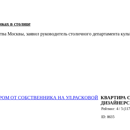
ках в столице
тва Москвы, заявил руководитель столичного департамента кул
КВАРТИРА 
ДИЗАЙНЕР
ИНТЕРЬЕРО
Рейтинг:
4
/ 5 (
11
СОБСТВЕН
ID: 8635
НА УЛ.РАС