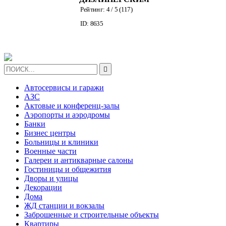
ID: 414
ОМ ОТ
7
)
НИКА
КОВОЙ

Автосервисы и гаражи
АЗС
Актовые и конференц-залы
Аэропорты и аэродромы
Банки
Бизнес центры
Больницы и клиники
Военные части
Галереи и антикварные салоны
Гостиницы и общежития
Дворы и улицы
Декорации
Дома
ЖД станции и вокзалы
Заброшенные и строительные объекты
Квартиры