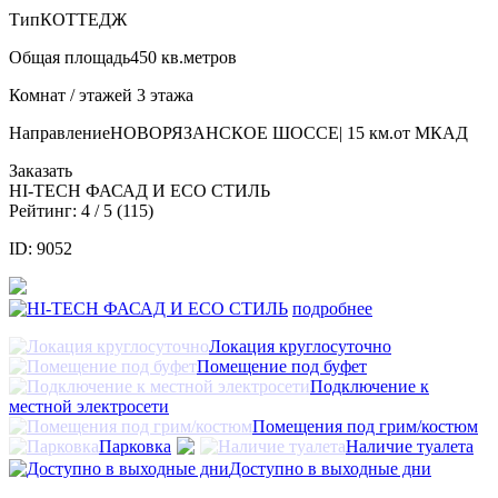
Тип
КОТТЕДЖ
Общая площадь
450 кв.метров
Комнат / этажей
3 этажа
Направление
НОВОРЯЗАНСКОЕ ШОССЕ| 15 км.от МКАД
Заказать
HI-TECH ФАСАД И ECO СТИЛЬ
Рейтинг:
4
/ 5 (
115
)
ID: 9052
подробнее
Локация круглосуточно
Помещение под буфет
Подключение к
местной электросети
Помещения под грим/костюм
Парковка
Наличие туалета
Доступно в выходные дни