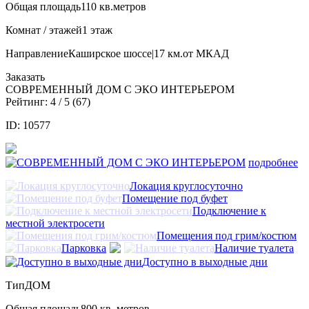
Общая площадь
110 кв.метров
Комнат / этажей
1 этаж
Направление
Каширское шоссе|17 км.от МКАД
Заказать
СОВРЕМЕННЫЙ ДОМ С ЭКО ИНТЕРЬЕРОМ
Рейтинг:
4
/ 5 (
67
)
ID: 10577
подробнее
Локация круглосуточно
Помещение под буфет
Подключение к
местной электросети
Помещения под грим/костюм
Парковка
Наличие туалета
Доступно в выходные дни
Тип
ДОМ
Общая площадь
800 кв. метров