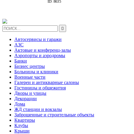
ID: 8635
НА УЛ.РАСКОВОЙ

Автосервисы и гаражи
АЗС
Актовые и конференц-залы
Аэропорты и аэродромы
Банки
Бизнес центры
Больницы и клиники
Военные части
Галереи и антикварные салоны
Гостиницы и общежития
Дворы и улицы
Декорации
Дома
ЖД станции и вокзалы
Заброшенные и строительные объекты
Квартиры
Клубы
Крыши