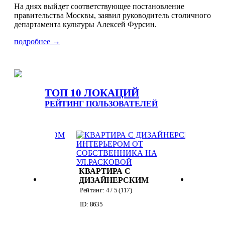
На днях выйдет соответствующее постановление
правительства Москвы, заявил руководитель столичного
департамента культуры Алексей Фурсин.
подробнее →
ТОП 10 ЛОКАЦИЙ
РЕЙТИНГ ПОЛЬЗОВАТЕЛЕЙ
ЭЛЕГАНТНАЯ
КВАРТИРА С
ИРА С
БЕЛОЙ КУХНЕЙ
Рейтинг:
4
/ 5 (
379
)
НЕРСКИМ
ID: 423
ЬЕРОМ ОТ
4
/ 5 (
117
)
ВЕННИКА
.РАСКОВОЙ