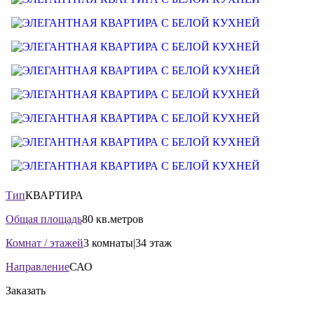
Тип
КВАРТИРА
Общая площадь
80 кв.метров
Комнат / этажей
3 комнаты|34 этаж
Направление
САО
Заказать