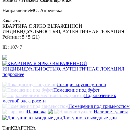
Комнат / этажей
3 комнаты|5 этаж
Направление
МО, Апрелевка
Заказать
КВАРТИРА Я ЯРКО ВЫРАЖЕННОЙ
ИНДИВИДУАЛЬНОСТЬЮ, АУТЕНТИЧНАЯ ЛОКАЦИЯ
Рейтинг:
5
/ 5 (
21
)
ID: 10747
подробнее
Локация круглосуточно
Помещение под буфет
Подключение к
местной электросети
Помещения под грим/костюм
Парковка
Наличие туалета
Доступно в выходные дни
Тип
КВАРТИРА