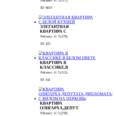
Рейтинг:
4
/ 5 (
117
)
СОБСТВЕННИКА
ID: 8635
НА УЛ.РАСКОВОЙ
ЭЛЕГАНТНАЯ
КВАРТИРА С
БЕЛОЙ КУХНЕЙ
Рейтинг:
4
/ 5 (
379
)
ID: 423
КВАРТИРА В
КЛАССИКЕ,В
БЕЛОМ ЦВЕТЕ
Рейтинг:
4
/ 5 (
312
)
ID: 432
КВАРТИРА
ОЛИГАРХА,ДЕПУТАТА,ДИПЛОМАТА
С ВИДОМ НА
Рейтинг:
4
/ 5 (
259
)