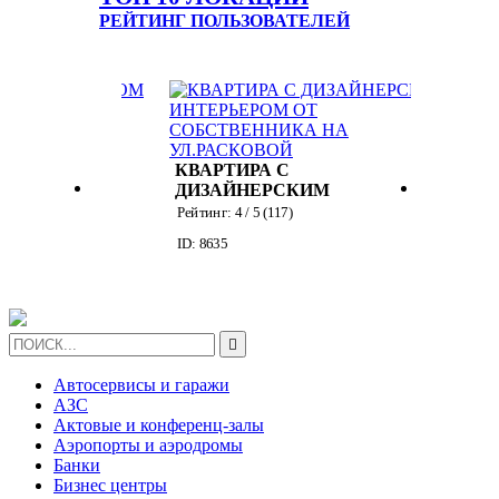
РЕЙТИНГ ПОЛЬЗОВАТЕЛЕЙ
ЭЛЕГАНТНАЯ
КВАРТИРА С
 С
БЕЛОЙ КУХНЕЙ
Рейтинг:
4
/ 5 (
379
)
РСКИМ
ID: 423
РОМ ОТ
117
)
ННИКА
СКОВОЙ

Автосервисы и гаражи
АЗС
Актовые и конференц-залы
Аэропорты и аэродромы
Банки
Бизнес центры