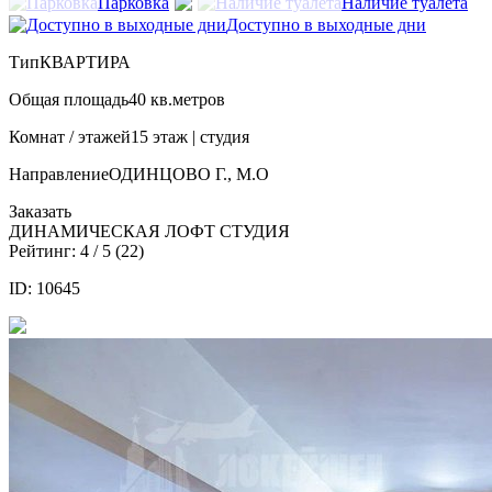
Парковка
Наличие туалета
Доступно в выходные дни
Тип
КВАРТИРА
Общая площадь
40 кв.метров
Комнат / этажей
15 этаж | студия
Направление
ОДИНЦОВО Г., М.О
Заказать
ДИНАМИЧЕСКАЯ ЛОФТ СТУДИЯ
Рейтинг:
4
/ 5 (
22
)
ID: 10645