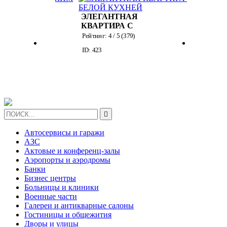
ЭЛЕГАНТНАЯ
КВ
КВАРТИРА С
КЛ
БЕЛОЙ КУХНЕЙ
БЕ
Рейтинг:
4
/ 5 (
379
)
Рей
СКИМ
ID: 423
ID: 
М ОТ
)
НИКА
ОВОЙ

Автосервисы и гаражи
АЗС
Актовые и конференц-залы
Аэропорты и аэродромы
Банки
Бизнес центры
Больницы и клиники
Военные части
Галереи и антикварные салоны
Гостиницы и общежития
Дворы и улицы