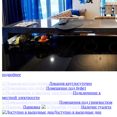
подробнее
Локация круглосуточно
Помещение под буфет
Подключение к
местной электросети
Помещения под грим/костюм
Парковка
Наличие туалета
Доступно в выходные дни