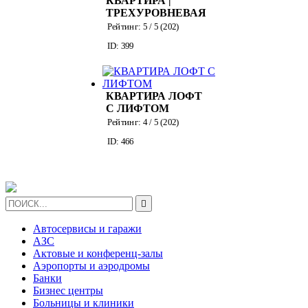
КВАРТИРА |
ТРЕХУРОВНЕВАЯ
НА
Рейтинг:
5
/ 5 (
202
)
ДОРОГОМИЛОВСКОЙ
ID: 399
КВАРТИРА ЛОФТ
С ЛИФТОМ
Рейтинг:
4
/ 5 (
202
)
ID: 466

Автосервисы и гаражи
АЗС
Актовые и конференц-залы
Аэропорты и аэродромы
Банки
Бизнес центры
Больницы и клиники