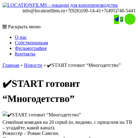
info@locationfilms.ru
+7(926)100-14-41
+7(495)740-5441

Раскрыть меню
O нас
Собственникам
Фильмография
Контакты
Главная
»
Новости
»
✔️START готовит “Многодетство”
✔️START готовит
“Многодетство”
Семейная комедия на 20 серий (и, видимо, с прицелом на ТВ
– угадайте, какой канал).
Режиссёр – Роман Самгин.