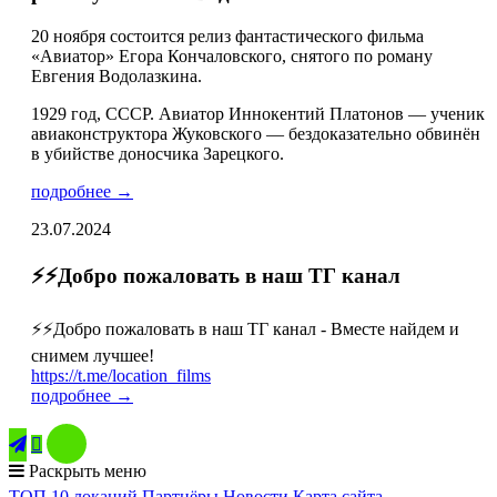
20 ноября состоится релиз фантастического фильма
«Авиатор» Егора Кончаловского, снятого по роману
Евгения Водолазкина.
1929 год, СССР. Авиатор Иннокентий Платонов — ученик
авиаконструктора Жуковского — бездоказательно обвинён
в убийстве доносчика Зарецкого.
подробнее →
23.07.2024
⚡️⚡️Добро пожаловать в наш ТГ канал
⚡️⚡️Добро пожаловать в наш ТГ канал - Вместе найдем и
снимем лучшее!
https://t.me/location_films
подробнее →

Раскрыть меню
ТОП 10 локаций
Партнёры
Новости
Карта сайта