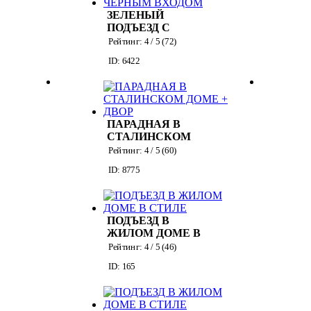
ЗЕЛЕНЫЙ
ПОДЪЕЗД С
ЧЕРНЫМ
Рейтинг:
4
/ 5 (
72
)
ВХОДОМ
ID: 6422
ПАРАДНАЯ В
СТАЛИНСКОМ
ДОМЕ + ДВОР
Рейтинг:
4
/ 5 (
60
)
ID: 8775
ПОДЪЕЗД В
ЖИЛОМ ДОМЕ В
СТИЛЕ "МОДЕРН"
Рейтинг:
4
/ 5 (
46
)
ID: 165