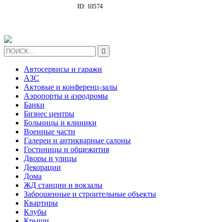
ДЛИННЫМИ И
ID: 10574
ШИРОКИМИ
КОРИДОРАМИ ,
ИНТЕРЕСНОЙ
ГЕОГРАФИЕЙ
(ДОРОГО)

Автосервисы и гаражи
АЗС
Актовые и конференц-залы
Аэропорты и аэродромы
Банки
Бизнес центры
Больницы и клиники
Военные части
Галереи и антикварные салоны
Гостиницы и общежития
Дворы и улицы
Декорации
Дома
ЖД станции и вокзалы
Заброшенные и строительные объекты
Квартиры
Клубы
Крыши