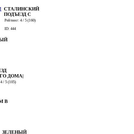
СТАЛИНСКИЙ
ПОДЪЕЗД С
КОНСЪЕРЖЕМ
Рейтинг:
4
/ 5 (
160
)
ID: 444
ВЫЙ
ЕЗД
ГО ДОМА|
Р
:
4
/ 5 (
105
)
М В
ЗЕЛЕНЫЙ