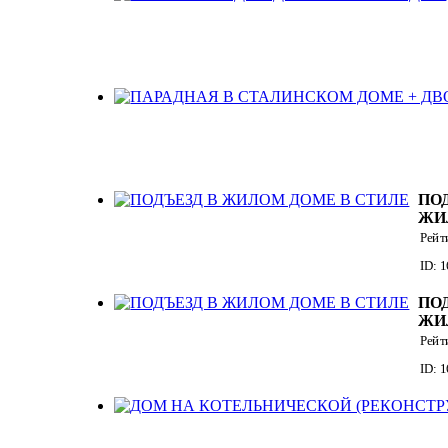
ПО
ЖИ
СТ
Рейт
ID: 1
ПО
ЖИ
СТ
Рейт
"М
ID: 1