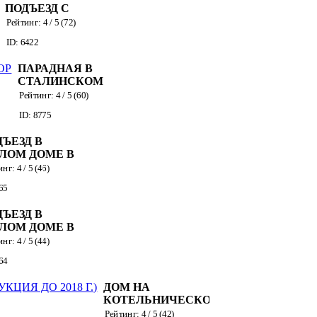
ПОДЪЕЗД С
ЧЕРНЫМ
Рейтинг:
4
/ 5 (
72
)
ВХОДОМ
ID: 6422
ПАРАДНАЯ В
СТАЛИНСКОМ
ДОМЕ + ДВОР
Рейтинг:
4
/ 5 (
60
)
ID: 8775
ДЪЕЗД В
ЛОМ ДОМЕ В
ИЛЕ "МОДЕРН"
инг:
4
/ 5 (
46
)
65
ДЪЕЗД В
ЛОМ ДОМЕ В
ИЛЕ
инг:
4
/ 5 (
44
)
ОДЕРН"-2
64
ДОМ НА
КОТЕЛЬНИЧЕСКОЙ
(РЕКОНСТРУКЦИЯ
Рейтинг:
4
/ 5 (
42
)