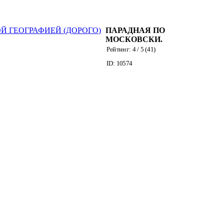
ПАРАДНАЯ ПО
МОСКОВСКИ.
ПОДЪЕЗД С
Рейтинг:
4
/ 5 (
41
)
ДЛИННЫМИ И
ID: 10574
ШИРОКИМИ
КОРИДОРАМИ ,
ИНТЕРЕСНОЙ
ГЕОГРАФИЕЙ
(ДОРОГО)