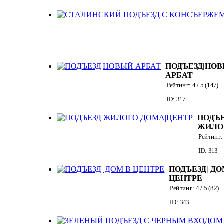
ПОДЪЕЗД|НО
АРБАТ
Рейтинг:
4
/ 5 (
147
)
ID: 317
ПОДЪ
ЖИЛО
ЦЕНТ
Рейтинг
ID: 313
ПОДЪЕЗД| ДО
ЦЕНТРЕ
Рейтинг:
4
/ 5 (
82
)
ID: 343