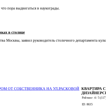
 что пора выдвигаться в наукограды.
ках в столице
тва Москвы, заявил руководитель столичного департамента кул
КВАРТИРА С
ДИЗАЙНЕР
ИНТЕРЬЕРО
Рейтинг:
4
/ 5 (
117
СОБСТВЕН
ID: 8635
НА УЛ.РАСК