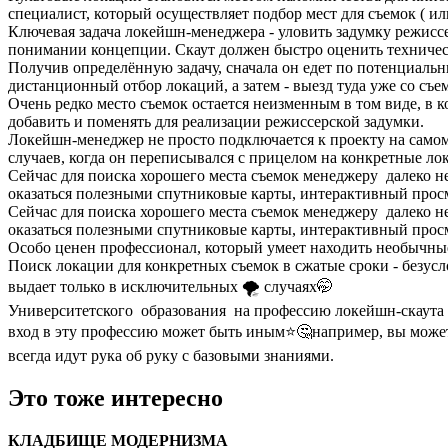
специалист, который осуществляет подбор мест для съемок ( и
Ключевая задача локейшн-менеджера - уловить задумку режиссер
понимании концепции. Скаут должен быстро оценить техничес
Получив определённую задачу, сначала он едет по потенциальн
дистанционный отбор локаций, а затем - выезд туда уже со съ
Очень редко место съемок остается неизменным в том виде, в 
добавить и поменять для реализации режиссерской задумки.
Локейшн-менеджер не просто подключается к проекту на самом
случаев, когда он переписывался с прицелом на конкретные ло
Сейчас для поиска хорошего места съемок менеджеру далеко н
оказаться полезными спутниковые карты, интерактивный прос
Сейчас для поиска хорошего места съемок менеджеру далеко н
оказаться полезными спутниковые карты, интерактивный прос
Особо ценен профессионал, который умеет находить необычные
Поиск локации для конкретных съемок в сжатые сроки - безусло
выдает только в исключительных 🌪️ случаях🤭
Университетского образования на профессию локейшн-скаута в
вход в эту профессию может быть иным⭐️🤔например, вы может
всегда идут рука об руку с базовыми знаниями.
Это тоже интересно
КЛАДБИЩЕ МОДЕРНИЗМА