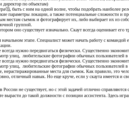
ли директор по объектам)
а🤔, быть с ним на одной волне, чтобы подобрать наиболее релев
кие параметры локации, а также потенциальные сложности и пр
ым местам съемок и фотографирует их, либо выбирает их из соб
емочной группой.
котором оно существует изначально. Скаут всегда оценивает его
 начальном этапе. Специалист может начать работу с командой 
кации.
е всегда нужно передвигаться физически. Существенно экономит
мотр улиц, любительские фотографии обычных пользователей в 
е всегда нужно передвигаться физически. Существенно экономит
мотр улиц, любительские фотографии обычных пользователей в 
, нерастиражированные места для съемок. Как правило, это чел
вно, отличный навык. Но еще круче, если у скаута имеется и сво
 России не существует, но с этой задачей отлично справляются
е вырасти до такой должности с позиции ассистента. Здесь игр