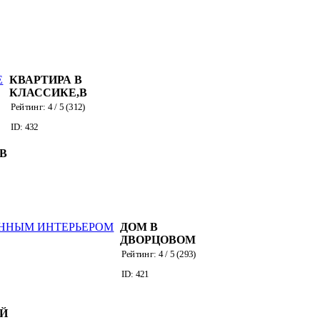
КВАРТИРА В
КЛАССИКЕ,В
БЕЛОМ ЦВЕТЕ
Рейтинг:
4
/ 5 (
312
)
ID: 432
 В
ДОМ В
ДВОРЦОВОМ
СТИЛЕ С
Рейтинг:
4
/ 5 (
293
)
СОВРЕМЕННЫМ
ID: 421
ИНТЕРЬЕРОМ
Й