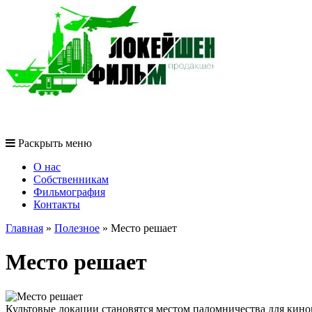
Раскрыть меню
O нас
Собственникам
Фильмография
Контакты
Главная
»
Полезное
»
Место решает
Место решает
Культовые локации становятся местом паломничества для кином