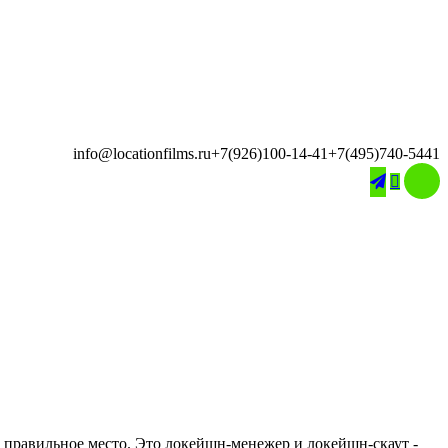
info@locationfilms.ru
+7(926)100-14-41
+7(495)740-5441

й правильное место. Это локейшн-менежер и локейшн-скаут -