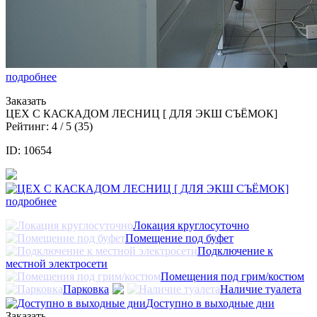
подробнее
Заказать
ЦЕХ С КАСКАДОМ ЛЕСНИЦ [ ДЛЯ ЭКШ СЪЁМОК]
Рейтинг:
4
/ 5 (
35
)
ID: 10654
подробнее
Локация круглосуточно
Помещение под буфет
Подключение к
местной электросети
Помещения под грим/костюм
Парковка
Наличие туалета
Доступно в выходные дни
Заказать