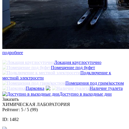
подробнее
Локация круглосуточно
Помещение под буфет
Подключение к
местной электросети
Помещения под грим/костюм
Парковка
Наличие туалета
Доступно в выходные дни
Заказать
ХИМИЧЕСКАЯ ЛАБОРАТОРИЯ
Рейтинг:
5
/ 5 (
99
)
ID: 1482