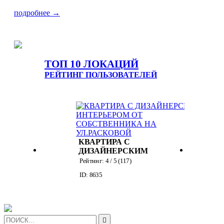
подробнее →
ТОП 10 ЛОКАЦИЙ
РЕЙТИНГ ПОЛЬЗОВАТЕЛЕЙ
СТАРАЯ
ХИ
ТИПОГРАФИЯ
ЛА
Рейтинг:
4
/ 5 (
125
)
Рей
С
ID: 1464
ID: 
СКИМ
М ОТ
)
НИКА
КОВОЙ
