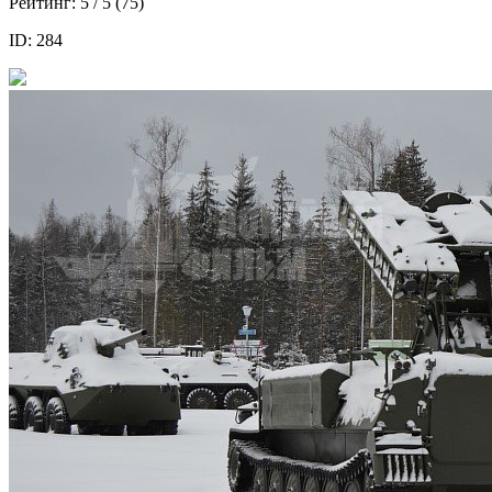
Рейтинг:
5
/ 5 (
75
)
ID: 284